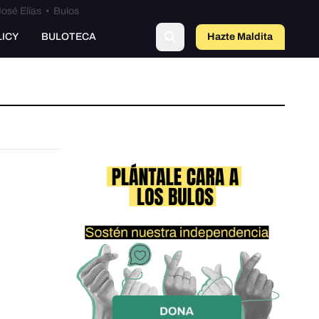
osé Elías
•
Bulos
LICY
BULOTECA
Hazte Maldit
a