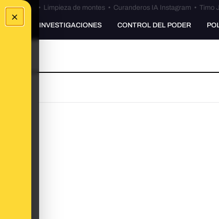
Bulos Ceuta
•
Limpieza de montes
•
Curanderos IA Instagram
•
Timo J
×
UNKING
INVESTIGACIONES
CONTROL DEL PODER
PO