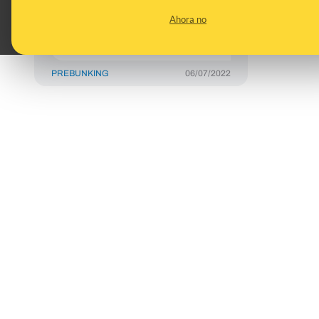
ayudan a las personas
Ahora no
vulnerables a
protegerse del calor
PREBUNKING
06/07/2022