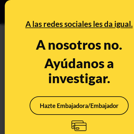
Grupos Ceuta
•
DESINFO
PREB
A las redes sociales les da igual.
Huesca
A nosotros no.
Prebunking
Ayúdanos a
investigar.
Hazte Embajadora/Embajador
Qué son los refugios
climáticos y cómo