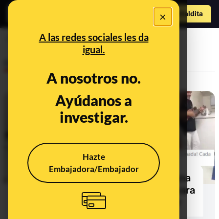
Hazte Maldit
×
o
Abrir menú
A las redes sociales les da
hospital
igual.
Desinfo
A nosotros no.
Ayúdanos a
FALSO
investigar.
Hazte
Embajadora/Embajador
No, si compartes este vídeo de una
niña no estarás donando dinero para
su supuesta operación de cáncer