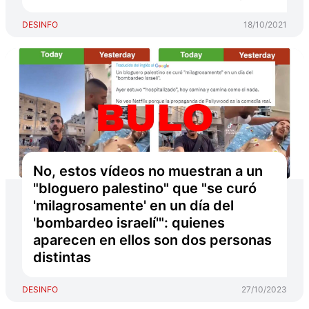
DESINFO
18/10/2021
No, estos vídeos no muestran a un
"bloguero palestino" que "se curó
'milagrosamente' en un día del
'bombardeo israelí'": quienes
aparecen en ellos son dos personas
distintas
DESINFO
27/10/2023