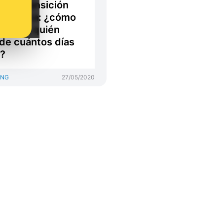
e la transición
crática: ¿cómo
egula y quién
de cuántos días
?
ING
27/05/2020