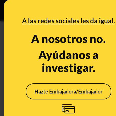
Grupos Ceuta
•
Bu
DESINFO
PREB
A las redes sociales les da igual.
homenaje
A nosotros no.
Prebunking
Ayúdanos a
investigar.
Hazte Embajadora/Embajador
Cómo gestionar las
Espa
redes sociales de una
ofic