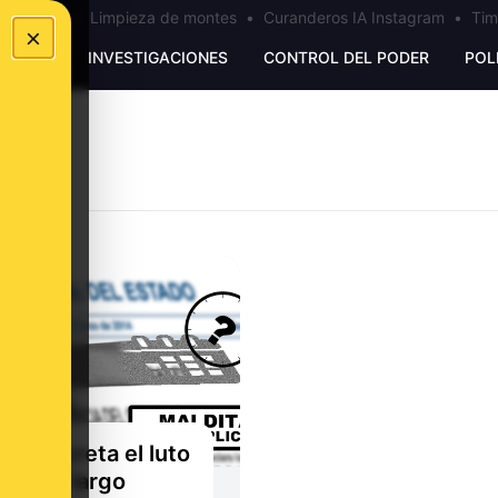
los Ceuta
•
Limpieza de montes
•
Curanderos IA Instagram
•
Tim
×
UNKING
INVESTIGACIONES
CONTROL DEL PODER
POL
ña decreta el luto
ial más largo