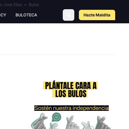
o José Elías
•
Bulos
ICY
BULOTECA
Hazte Maldit
a