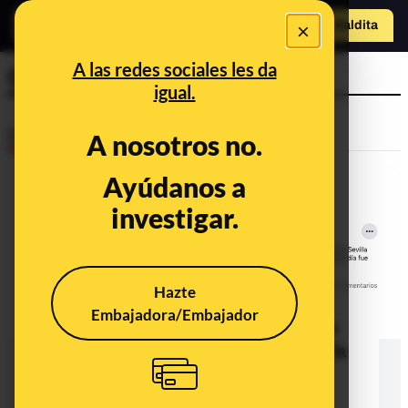
×
Hazte Maldit
a
Abrir menú
A las redes sociales les da
Guadalquivir
igual.
Desinfo
A nosotros no.
Ayúdanos a
investigar.
Hazte
Embajadora/Embajador
No, este vídeo de una ballena en un
puerto no ha sido grabado en Sevilla
ni en Santurtzi, ni en Bilbao ni en
Gandía ni en Mazagón: fue en