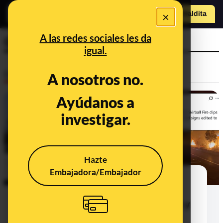
×
Hazte Maldit
o
Abrir menú
A las redes sociales les da
Grok
igual.
Desinfo
A nosotros no.
Ayúdanos a
investigar.
Hazte
Embajadora/Embajador
Cómo las 'alucinaciones' de Grok
desinforman sobre los ataques de
Estados Unidos e Israel contra Irán y
la respuesta iraní