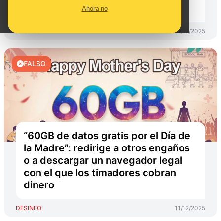
timadores cobran dinero
Ahora no
DESINFO
11/12/2025
FALSO
“60GB de datos gratis por el Día de
la Madre”: redirige a otros engaños
o a descargar un navegador legal
con el que los timadores cobran
dinero
DESINFO
11/12/2025