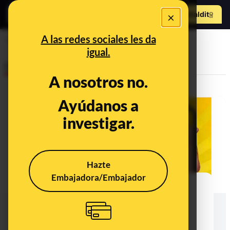
Hazte Maldit
×
o
Abrir menú
A las redes sociales les da
gratis
igual.
Desinfo
A nosotros no.
Ayúdanos a
FALSO
investigar.
Hazte
Embajadora/Embajador
Cuidado con este enlace que
promete datos gratis: redirige a
otros timos o a descargar un
navegador legal con el que los