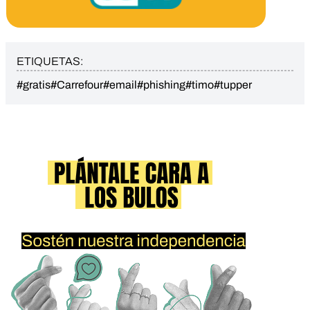
ETIQUETAS:
#gratis
#Carrefour
#email
#phishing
#timo
#tupper