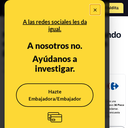
×
Hazte Maldit
o
Abrir menú
A las redes sociales les da
DESINFO
igual.
No, Carrefour no está enviando
emails para ofrecer tuppers
A nosotros no.
gratis: es ‘phishing’
Ayúdanos a
Timo
investigar.
Publicado el
Feb 26, 2024, 3:36:52 PM
Hazte
Embajadora/Embajador