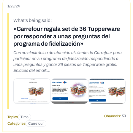
1/23/24
What's being said:
«Carrefour regala set de 36 Tupperware
por responder a unas preguntas del
programa de fidelización»
Correo electrónico de atención al cliente de Carrefour para
participar en su programa de fidelización respondiendo a
unas preguntas y ganar 36 piezas de Tupperware gratis.
Enlaces del email:
https://kippershand.live/c4385b6292ec99a69004d32314e5
6d89
https://cobaltholt.store/632bd8bd317c771486594c90e11d3
58a
Channels:
Topics
Timo
Categories
Carrefour