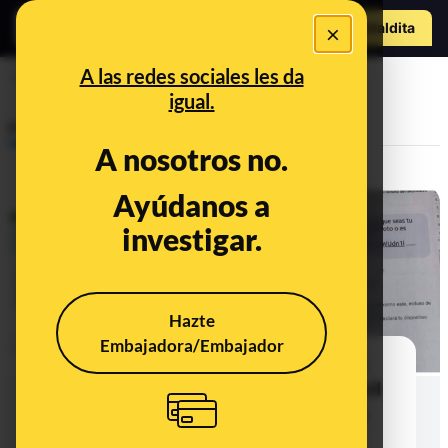
Hazte Maldit
×
o
Abrir menú
A las redes sociales les da
foto
igual.
Prebunking
A nosotros no.
Ayúdanos a
investigar.
Hazte
Embajadora/Embajador
"No puedo creer que seas tú que
sales en esta foto": la Guardia Civil
alertó de este troyano hace años
pero no tiene constancia de que