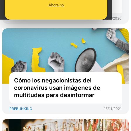
haya vuelto a circular
Ahora no
PREBUNKING
04/11/2020
Cómo los negacionistas del
coronavirus usan imágenes de
multitudes para desinformar
PREBUNKING
15/11/2021