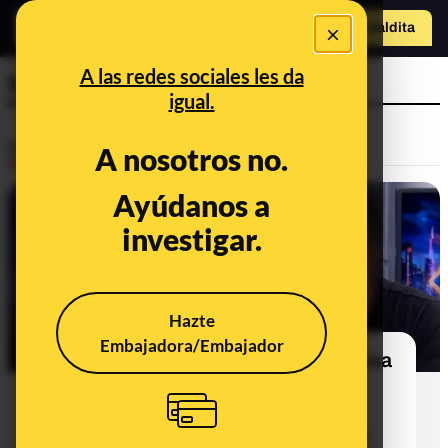
×
Hazte Maldit
a
Abrir menú
A las redes sociales les da
fondos de inversión
igual.
Desinfo
A nosotros no.
Ayúdanos a
FALSO
investigar.
Hazte
Embajadora/Embajador
El timo que suplanta a El Mundo y usa
a Pablo Motos y a José Elías para
promocionar la plataforma de
inversión no autorizada Index Iplex