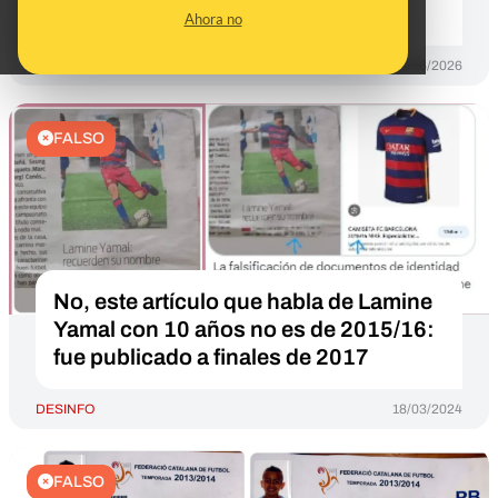
Real Madrid y del "Atleti"
Ahora no
DESINFO
09/06/2026
FALSO
No, este artículo que habla de Lamine
Yamal con 10 años no es de 2015/16:
fue publicado a finales de 2017
DESINFO
18/03/2024
FALSO