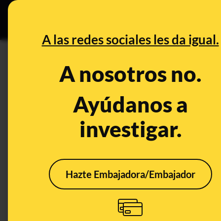
Especial C
DESINFO
PREB
A las redes sociales les da igual.
FBI
A nosotros no.
Desinfo
Ayúdanos a
investigar.
FALSO
Hazte Embajadora/Embajador
Esta imagen de la
No, 
captura de Maduro por
"con