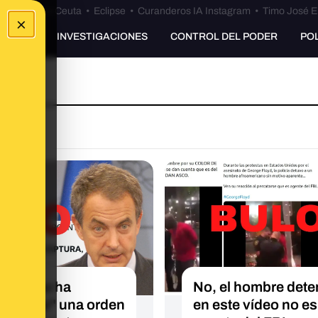
euta
•
Bulos Ceuta
•
Eclipse
•
Curanderos IA Instagram
•
Timo José E
×
UNKING
INVESTIGACIONES
CONTROL DEL PODER
PO
el FBI no ha
No, el hombre dete
firmado" una orden
en este vídeo no es