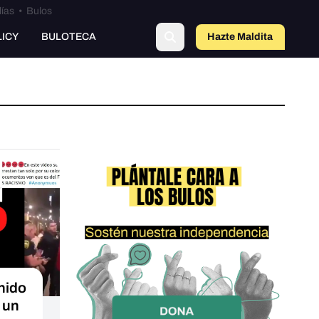
lías
•
Bulos
LICY
BULOTECA
Hazte Maldit
a
nido
 un