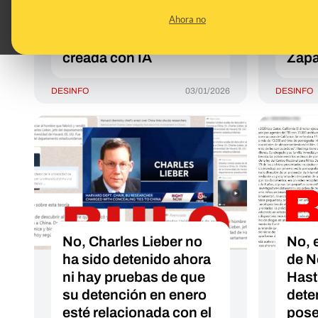
"Fuerzas especiales de
de b
Ahora no
Estados Unidos, DEA y
cont
FBI" no es real: está
José
creada con IA
Zapa
DESINFO
03/01/2026
DESINFO
No, Charles Lieber no
No, e
ha sido detenido ahora
de N
ni hay pruebas de que
Hast
su detención en enero
dete
esté relacionada con el
pose