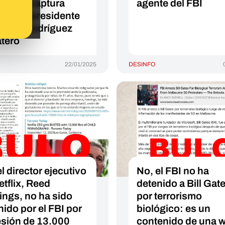
usca y captura
agente del FBI
ra el expresidente
 Luis Rodríguez
tero
22/01/2025
DESINFO
l director ejecutivo
No, el FBI no ha
etflix, Reed
detenido a Bill Gat
ings, no ha sido
por terrorismo
nido por el FBI por
biológico: es un
sión de 13.000
contenido de una 