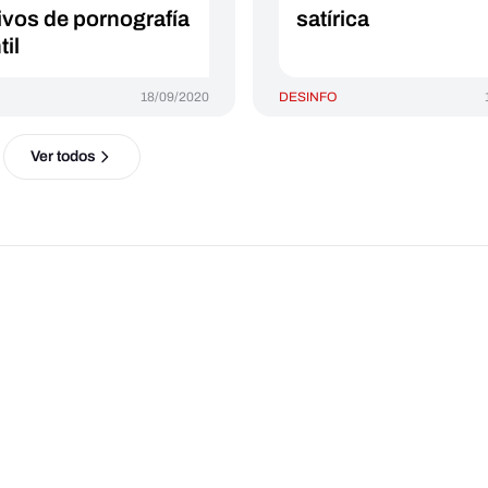
ivos de pornografía
satírica
til
18/09/2020
DESINFO
Ver todos