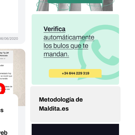
06/06/2020
Metodología de
Maldita.es
es
web