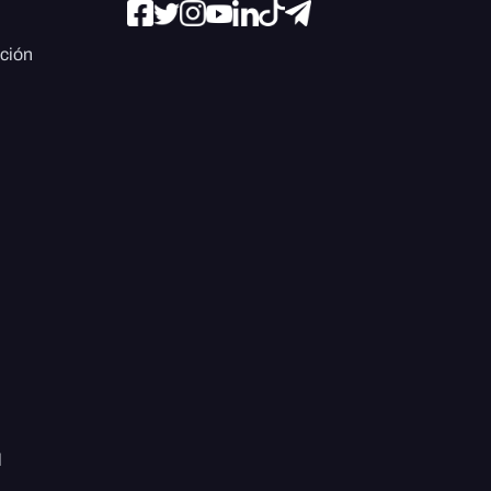
ación
l