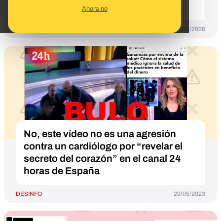
contar con participantes sanos
Ahora no
DESINFO
24/06/2026
No, este vídeo no es una agresión
contra un cardiólogo por “revelar el
secreto del corazón” en el canal 24
horas de España
DESINFO
29/05/2023