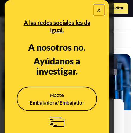
×
Hazte Maldit
o
Abrir menú
A las redes sociales les da
fármacos
igual.
Desinfo
A nosotros no.
Ayúdanos a
VERDADERO
investigar.
Hazte
Embajadora/Embajador
Sí, en las fases iniciales de ciertos
ensayos clínicos, como en la del
fármaco para la ELA que está
desarrollando el CSIC, es habitual