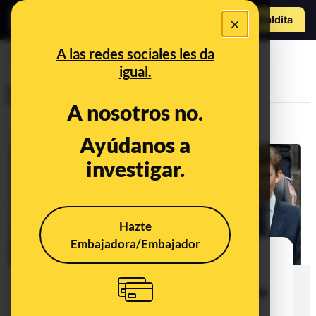
Hazte Maldit
×
a
Abrir menú
A las redes sociales les da
fallecimientos
igual.
Desinfo
A nosotros no.
Ayúdanos a
ALERTA
investigar.
Hazte
Embajadora/Embajador
Cuidado con los contenidos que
dicen que Barron Trump, hijo del
presidente Trump, ha fallecido: no
hay rastro a 11 de diciembre de