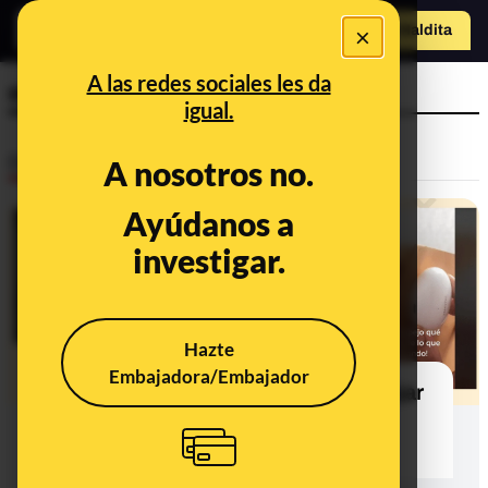
×
Hazte Maldit
a
Abrir menú
A las redes sociales les da
espejo
igual.
Desinfo
A nosotros no.
Ayúdanos a
FALSO
investigar.
Hazte
Embajadora/Embajador
Por qué los espejos sí pueden reflejar
objetos aunque haya una hoja de
papel (o lo que sea) entre ellos