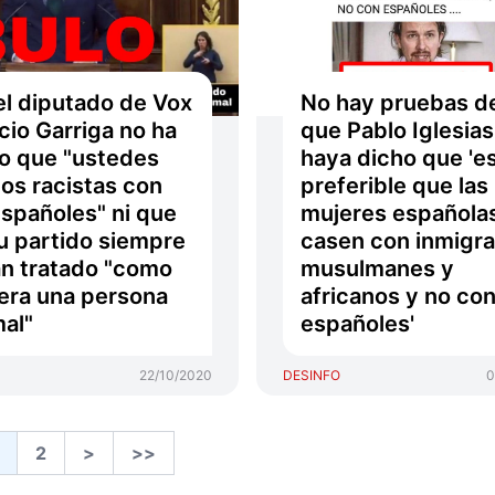
el diputado de Vox
No hay pruebas d
cio Garriga no ha
que Pablo Iglesias
o que "ustedes
haya dicho que 'e
los racistas con
preferible que las
españoles" ni que
mujeres española
u partido siempre
casen con inmigr
an tratado "como
musulmanes y
uera una persona
africanos y no co
al"
españoles'
22/10/2020
DESINFO
0
2
>
>>