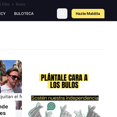
 Elías
•
Bulos
ICY
BULOTECA
Hazte Maldit
a
nde
nes