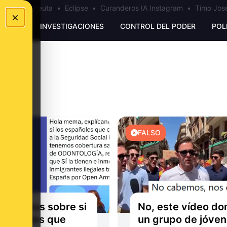
a
•
Bulos Ceuta
•
Eclipse
•
Curanderos IA Instagram
•
Timo José
×
UNKING
INVESTIGACIONES
CONTROL DEL PODER
POL
EXTO
FALSO
sabemos sobre si
No, este vídeo do
españoles que
un grupo de jóve