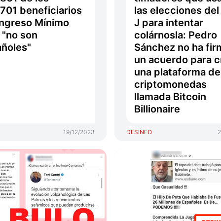
701 beneficiarios
las elecciones del
Ingreso Mínimo
J para intentar
l "no son
colárnosla: Pedro
ñoles"
Sánchez no ha fi
un acuerdo para c
una plataforma de
criptomonedas
llamada Bitcoin
Billionaire
19/12/2023
DESINFO
2