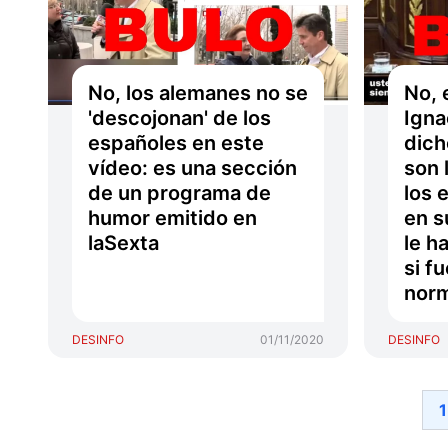
No, los alemanes no se
No, 
'descojonan' de los
Igna
españoles en este
dich
vídeo: es una sección
son 
de un programa de
los 
humor emitido en
en s
laSexta
le h
si f
norm
DESINFO
01/11/2020
DESINFO
1