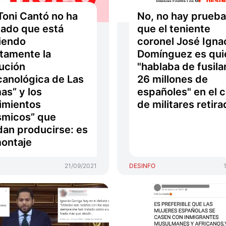
Toni Cantó no ha
No, no hay prueba
eado que está
que el teniente
iendo
coronel José Igna
tamente la
Domínguez es qui
ución
"hablaba de fusila
canológica de Las
26 millones de
as” y los
españoles" en el 
imientos
de militares retir
smicos” que
an producirse: es
ontaje
21/09/2021
DESINFO