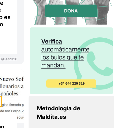
ue
s
o es
do
3/04/2026
Metodología de
Maldita.es
an