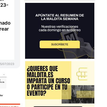
 23-
rmado
rear
5/07/2023