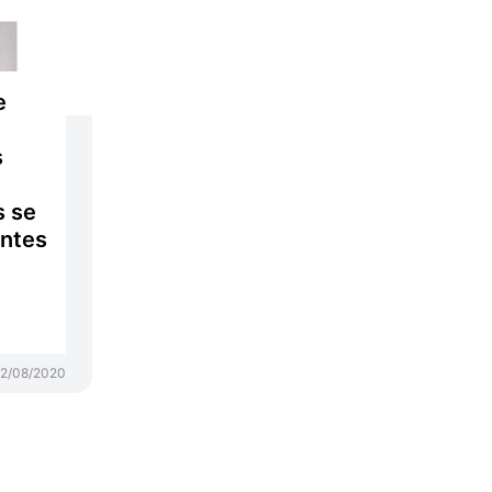
e
s
s se
antes
n
2/08/2020