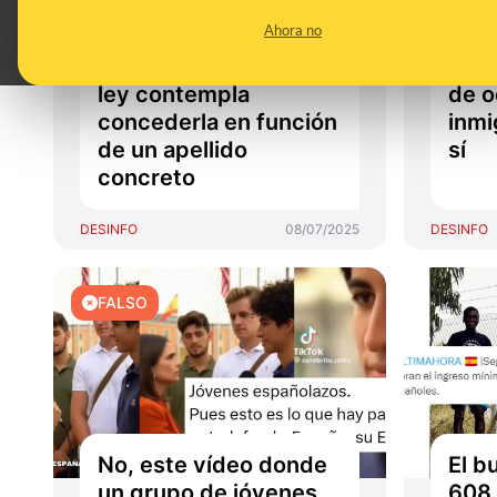
que obtener la
coti
Ahora no
nacionalidad española
soci
automáticamente ni la
"cob
ley contempla
de o
concederla en función
inmi
de un apellido
sí
concreto
DESINFO
08/07/2025
DESINFO
FALSO
No, este vídeo donde
El b
un grupo de jóvenes
608.