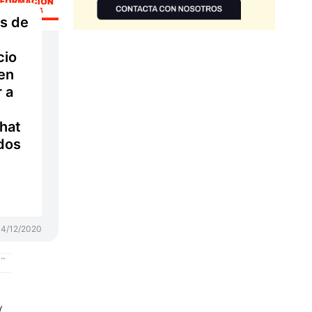
s de
cio
en
r a
chat
ados
14/12/2020