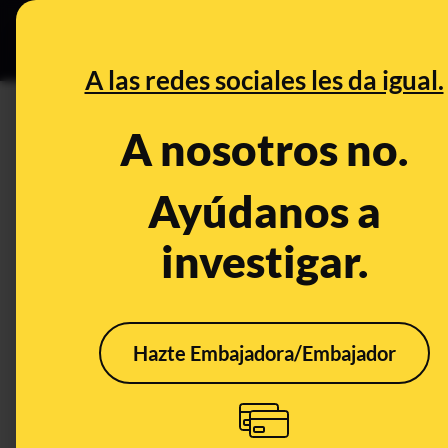
Especial Ceut
DESINFO
PREB
A las redes sociales les da igual.
españoles
A nosotros no.
Desinfo
Ayúdanos a
investigar.
FALSO
CONT
Hazte Embajadora/Embajador
No, ni existe un listado
Qué 
de apellidos con los
los 