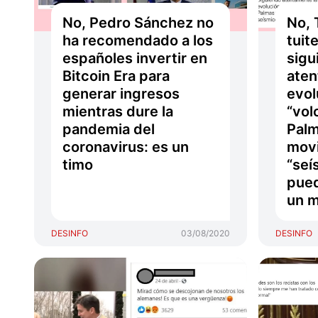
No, Pedro Sánchez no
No, 
ha recomendado a los
tuit
españoles invertir en
sigu
Bitcoin Era para
aten
generar ingresos
evol
mientras dure la
“vol
pandemia del
Palm
coronavirus: es un
mov
timo
“seí
pued
un m
DESINFO
03/08/2020
DESINFO