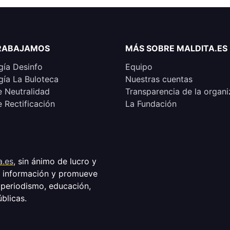
RABAJAMOS
MÁS SOBRE MALDITA.ES
ía Desinfo
Equipo
ía La Buloteca
Nuestras cuentas
e Neutralidad
Transparencia de la organi
e Rectificación
La Fundación
a.es
, sin ánimo de lucro y
a información y promueve
 periodismo, educación,
úblicas.