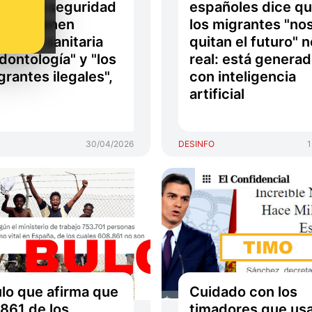
zan a la seguridad
españoles dice q
al no tienen
los migrantes "no
ertura sanitaria
quitan el futuro" n
dontología" y "los
real: está genera
grantes ilegales",
con inteligencia
artificial
30/04/2026
DESINFO
1
ulo que afirma que
Cuidado con los
861 de los
timadores que us