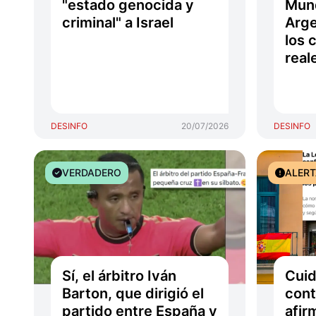
"estado genocida y
Mund
criminal" a Israel
Arge
los 
real
DESINFO
20/07/2026
DESINFO
VERDADERO
ALER
Sí, el árbitro Iván
Cuid
Barton, que dirigió el
cont
partido entre España y
afir