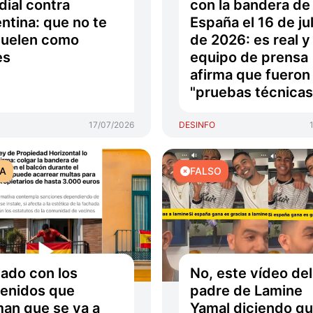
ial contra
con la bandera de
ntina: que no te
España el 16 de jul
cuelen como
de 2026: es real y
es
equipo de prensa
afirma que fueron
"pruebas técnicas
17/07/2026
DESINFO
TA
FALSO
ado con los
No, este vídeo del
enidos que
padre de Lamine
man que se va a
Yamal diciendo qu