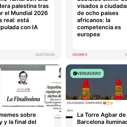
era palestina tras
visados a ciudad
r el Mundial 2026
de ocho países
s real: está
africanos: la
pulada con IA
competencia es
europea
20/07/2026
DESINFO
2
VERDADERO
 memes sobre
La Torre Agbar de
 y la final del
Barcelona ilumina