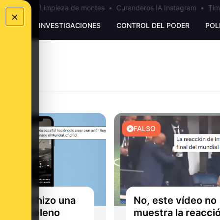
los Ceuta
•
Limpieza de montes
•
Curanderos IA Instagram
•
Tim
×
UNKING
INVESTIGACIONES
CONTROL DEL PODER
POL
ADERO
FALSO
un piloto hizo una
No, este vídeo no
ma" en pleno
muestra la reacci