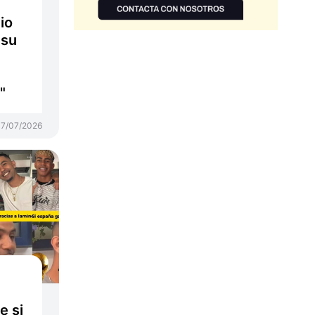
io
 su
"
17/07/2026
e si