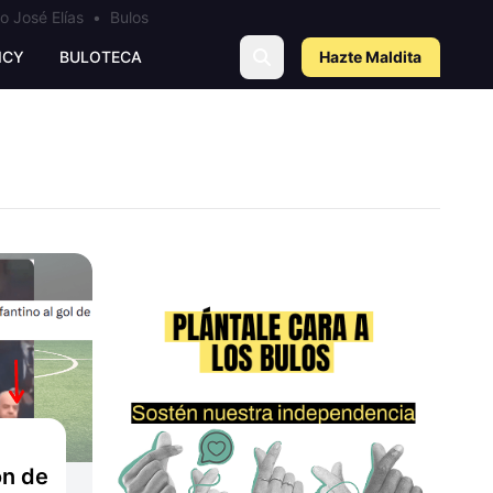
o José Elías
•
Bulos
ICY
BULOTECA
Hazte Maldit
a
ón de