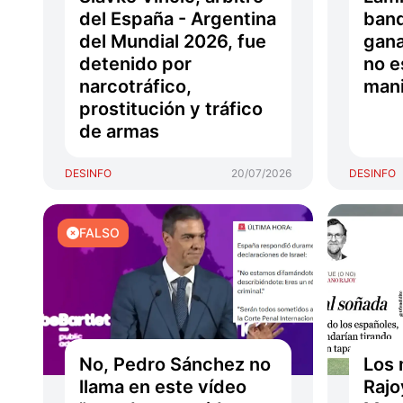
del España - Argentina
band
del Mundial 2026, fue
gana
detenido por
no e
narcotráfico,
mani
prostitución y tráfico
de armas
DESINFO
20/07/2026
DESINFO
FALSO
No, Pedro Sánchez no
Los
llama en este vídeo
Rajoy