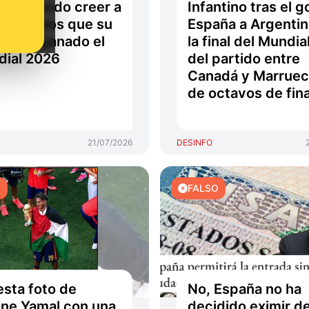
o haciendo creer a
Infantino tras el g
argentinos que su
España a Argentin
 había ganado el
la final del Mundia
ial 2026
del partido entre
Canadá y Marrue
de octavos de fina
21/07/2026
DESINFO
O
FALSO
esta foto de
No, España no ha
ne Yamal con una
decidido eximir d