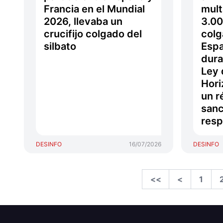
Francia en el Mundial
mult
2026, llevaba un
3.00
crucifijo colgado del
colg
silbato
Espa
dura
Ley 
Hori
un r
sanc
resp
DESINFO
16/07/2026
DESINFO
<<
<
1