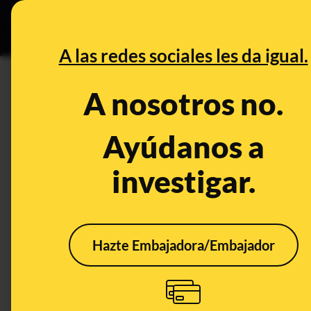
Grupos Ceuta
•
Bu
DESINFO
PREB
A las redes sociales les da igual.
España
A nosotros no.
Desinfo
Ayúdanos a
investigar.
FALSO
VERD
Hazte Embajadora/Embajador
No, Adidas no está
Sí, 
sorteando una
"bro