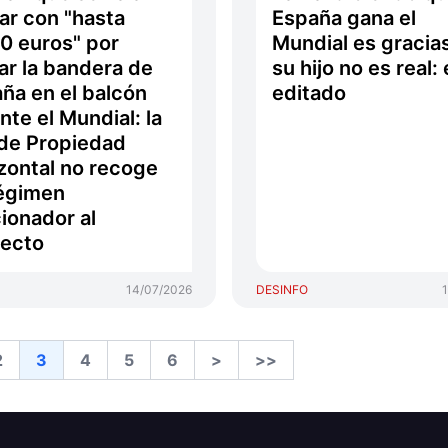
ar con "hasta
España gana el
0 euros" por
Mundial es gracia
ar la bandera de
su hijo no es real:
ña en el balcón
editado
nte el Mundial: la
de Propiedad
zontal no recoge
égimen
ionador al
ecto
14/07/2026
DESINFO
2
3
4
5
6
>
>>