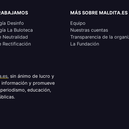
RABAJAMOS
MÁS SOBRE MALDITA.ES
ía Desinfo
Equipo
ía La Buloteca
Nuestras cuentas
e Neutralidad
Transparencia de la organi
e Rectificación
La Fundación
a.es
, sin ánimo de lucro y
a información y promueve
 periodismo, educación,
úblicas.