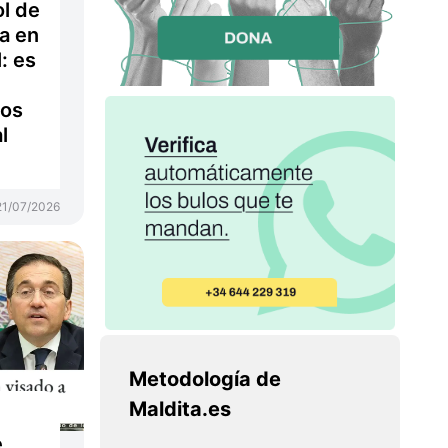
ol de
a en
l: es
cos
l
21/07/2026
Metodología de
Maldita.es
e