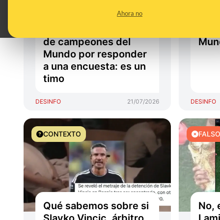
camiseta oficial de la
vuel
Ahora no
selección española
los 
con las dos estrellas
país
de campeones del
Mund
Mundo por responder
a una encuesta: es un
timo
DESINFO
21/07/2026
DESINFO
CONTEXTO
FALS
Qué sabemos sobre si
No, 
Slavko Vincic, árbitro
Lami