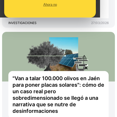
las culpables de los incendios de
Ahora no
2025
INVESTIGACIONES
27/03/2026
"Van a talar 100.000 olivos en Jaén
para poner placas solares": cómo de
un caso real pero
sobredimensionado se llegó a una
narrativa que se nutre de
desinformaciones