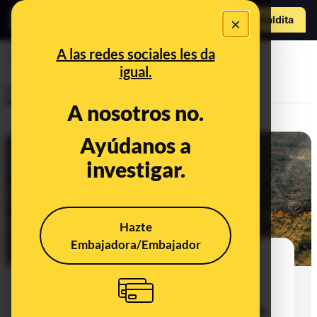
Hazte Maldit
×
a
Abrir menú
A las redes sociales les da
energías renovables
igual.
Investigaciones
A nosotros no.
Ayúdanos a
investigar.
Hazte
Embajadora/Embajador
Comenzó en Telegram y X y se
amplificó en Instagram: cómo se
difundió la narrativa de que las
renovables o las tierras raras eran