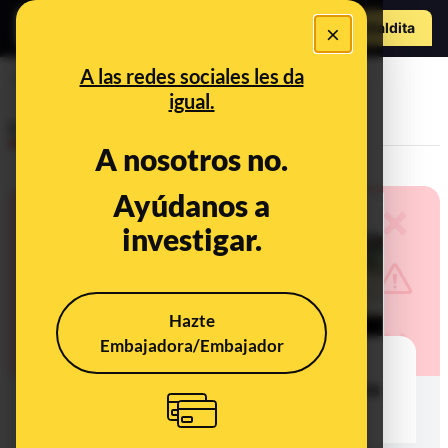
Hazte Maldit
×
a
Abrir menú
A las redes sociales les da
encuentro
igual.
Desinfo
A nosotros no.
Ayúdanos a
investigar.
Hazte
Embajadora/Embajador
No, este vídeo de un encuentro
entre soldados rusos y ucranianos
no es actual: se grabó en 2014