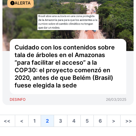
ALERTA
Cuidado con los contenidos sobre
tala de árboles en el Amazonas
“para facilitar el acceso” a la
COP30: el proyecto comenzó en
2020, antes de que Belém (Brasil)
fuese elegida la sede
DESINFO
26/03/2025
<<
<
1
2
3
4
5
6
>
>>