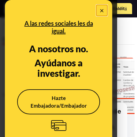
Hazte Maldit
×
o
Abrir menú
A las redes sociales les da
empresas
igual.
Desinfo
A nosotros no.
Ayúdanos a
CONTEXTO
investigar.
Hazte
Embajadora/Embajador
Qué sabemos sobre las patentes de
la baliza V16: dos empresas
aseguran que no hay una patente,
sino que registran "mejoras