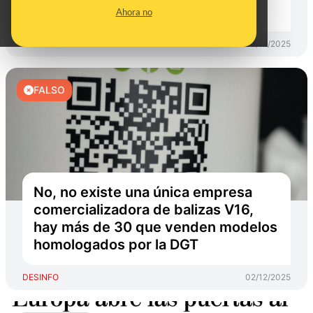
técnicas" en sus balizas
Ahora no
DESINFO
03/12/2025
FALSO
No, no existe una única empresa
comercializadora de balizas V16,
hay más de 30 que venden modelos
homologados por la DGT
DESINFO
02/12/2025