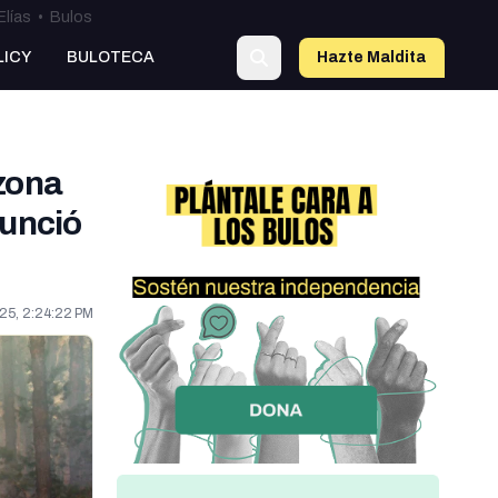
Elías
•
Bulos
LICY
BULOTECA
Hazte Maldit
o
zona
nunció
25, 2:24:22 PM