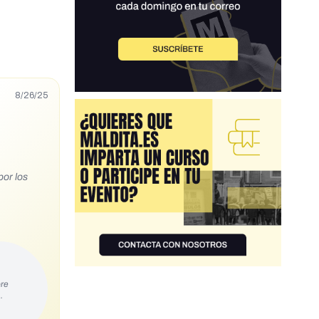
8/26/25
por los
zBswLci5j
re
…