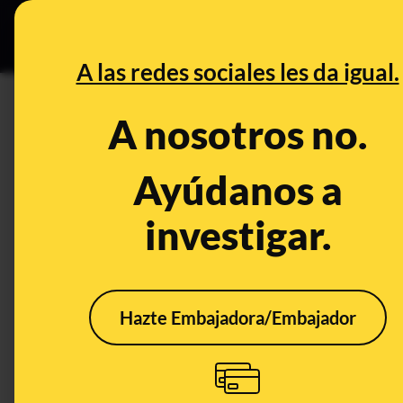
Especial Ce
DESINFO
PREBU
A las redes sociales les da igual.
DESINFO
CONTEXTO
A nosotros no.
La aprobación de un proyecto
afectada por el fuego: se hizo
Ayúdanos a
después
investigar.
Energía
Economía
Empresas
Hazte Embajadora/Embajador
CONTEXTO