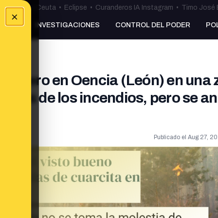
uta
•
Bulos Ceuta
•
Eclipse
•
Curanderos IA Instagram
•
Timo José 
×
NKING
INVESTIGACIONES
CONTROL DEL PODER
PO
 minero en Oencia (León) en una 
 antes de los incendios, pero se a
Publicado el
Aug 27, 20