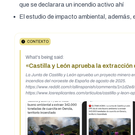
que se declarara un incendio activo ahí
El estudio de impacto ambiental, además, 
CONTEXTO
What's being said:
«Castilla y León aprueba la extracción
La Junta de Castilla y León aprueba un proyecto minero e
incendios del noroeste de España de agosto de 2025.
https://www.reddit.com/r/allinspanish/comments/1n1d2e
https://www.losreplicantes.com/articulos/castilla-y-leon-
https://www.facebook.com/losreplicantescom/posts/
nDl https://gaceta.es/espana/la-junta-de-castilla-y-leon-pp-da-el-visto-bueno-ambiental-a-extraer-342-000-toneladas-de-cuarcita-en-
oencia-territorio-incendiado-20250826-1047/?s=08