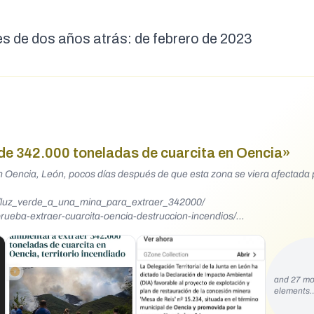
es de dos años atrás: de febrero de 2023
 de 342.000 toneladas de cuarcita en Oencia»
n Oencia, León, pocos días después de que esta zona se viera afectada 
8/luz_verde_a_una_mina_para_extraer_342000/
aprueba-extraer-cuarcita-oencia-destruccion-incendios/
pfbid02wgRh5nTJbZUHVfkApuAKJcgM9hLDMUJ5Rdizr8AdF2JHoZ6rhc5kv
and 27 mo
elements