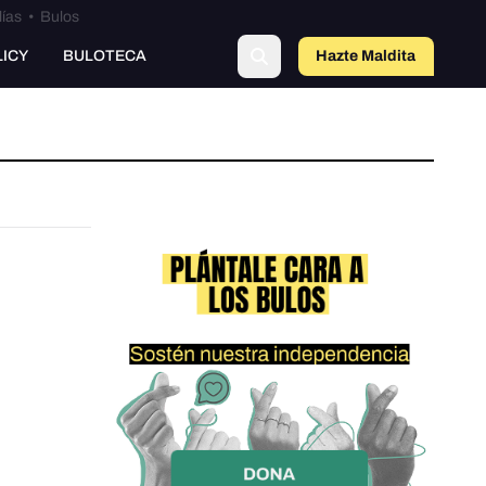
lías
•
Bulos
LICY
BULOTECA
Hazte Maldit
a