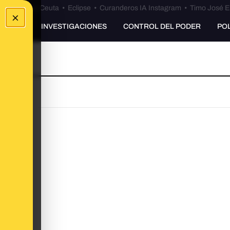
euta
•
Bulos Ceuta
•
Eclipse
•
Curanderos IA Instagram
•
Timo José E
×
UNKING
INVESTIGACIONES
CONTROL DEL PODER
PO