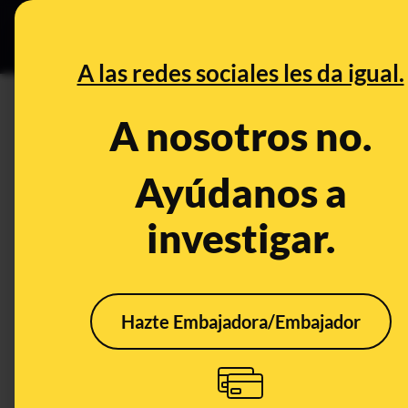
Especial C
DESINFO
PREB
A las redes sociales les da igual.
disputa
A nosotros no.
Desinfo
Ayúdanos a
investigar.
Hazte Embajadora/Embajador
No, Pensilvania no ha
declarado los