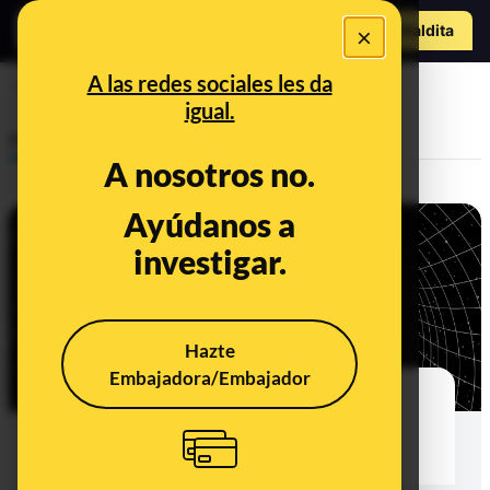
Hazte Maldit
×
a
Abrir menú
A las redes sociales les da
diseño
igual.
Prebunking
A nosotros no.
Ayúdanos a
investigar.
Hazte
Embajadora/Embajador
¿Cómo se usan los patrones
adictivos para recoger nuestros
datos personales?