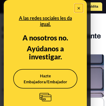
×
o
Hazte Maldit
a
Abrir menú
A las redes sociales les da
PREBUNKING
igual.
Qué es la 'privacidad por
diseño' y por qué es importante
A nosotros no.
Legislación
Ayúdanos a
Publicado el
Oct 2, 2020, 6:13:00 AM
investigar.
Hazte
Embajadora/Embajador
SHARE: