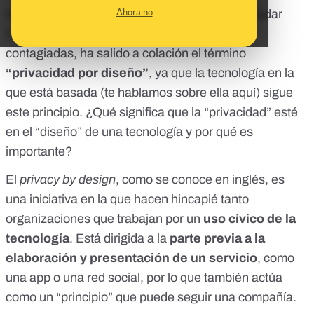
Ahora no
Desde que se puso en marcha la aplicación Radar
COVID para rastrear contactos de personas
contagiadas, ha salido a colación el término
“privacidad por diseño”
, ya que la tecnología en la
que está basada (te hablamos sobre ella
aquí
) sigue
este principio. ¿Qué significa que la “privacidad” esté
en el “diseño” de una tecnología y por qué es
importante?
El
privacy by design
, como se conoce en inglés, es
una iniciativa en la que hacen hincapié tanto
organizaciones que trabajan por un
uso cívico de la
tecnología
. Está dirigida a la
parte previa a la
elaboración y presentación de un servicio
, como
una app o una red social, por lo que también actúa
como un “principio” que puede seguir una compañía.