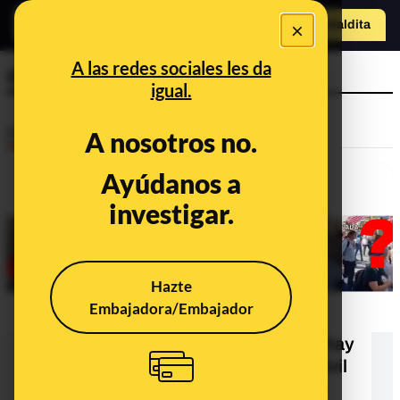
×
Hazte Maldit
a
Abrir menú
A las redes sociales les da
desobediencia
igual.
Desinfo
A nosotros no.
Ayúdanos a
investigar.
Hazte
Embajadora/Embajador
¿Qué sabemos sobre el vídeo que
dice que Canadá "despertó" y que hay
una "campaña de desobediencia civil
masiva" en el país en contra de las