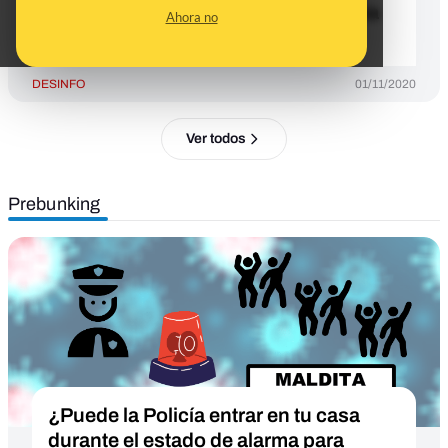
medidas adoptadas por la pandemia
Ahora no
de COVID-19?
DESINFO
01/11/2020
Ver todos
Prebunking
¿Puede la Policía entrar en tu casa
durante el estado de alarma para