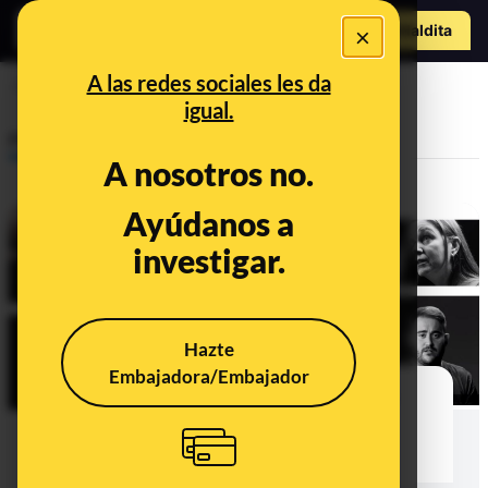
Hazte Maldit
×
o
Abrir menú
A las redes sociales les da
desescalada
igual.
Prebunking
A nosotros no.
Ayúdanos a
investigar.
Hazte
Embajadora/Embajador
Las campañas de sensibilización
para frenar la expansión del
coronavirus