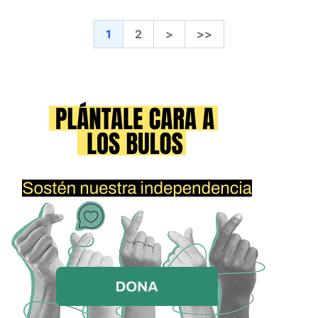
1
2
>
>>