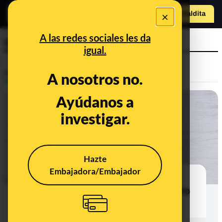
o
×
Hazte Maldit
a
Abrir menú
A las redes sociales les da
depilación
igual.
Prebunking
A nosotros no.
Ayúdanos a
investigar.
Hazte
Embajadora/Embajador
Por qué es mejor no depilarse las
zonas íntimas en su totalidad: el pelo
tiene una función protectora