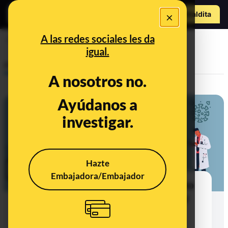
Hazte Maldit
×
a
Abrir menú
A las redes sociales les da
contacto
igual.
Prebunking
A nosotros no.
Ayúdanos a
investigar.
Hazte
Embajadora/Embajador
Estos son los números de teléfono
disponibles en cada comunidad y
ciudad autónomas para casos
sospechosos de COVID-19