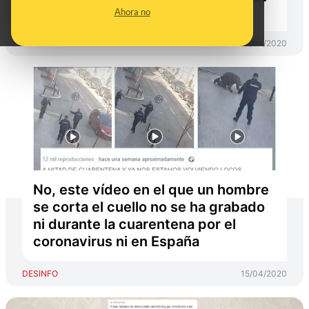
en Estambul (Turquía)
Ahora no
DESINFO
18/04/2020
No, este vídeo en el que un hombre
se corta el cuello no se ha grabado
ni durante la cuarentena por el
coronavirus ni en España
DESINFO
15/04/2020