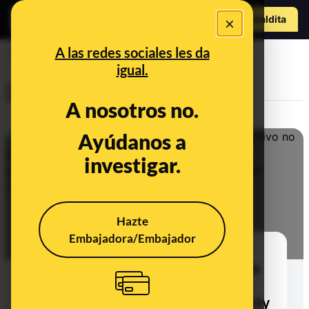
Hazte Maldit
×
a
Abrir menú
A las redes sociales les da
confinamiento
igual.
Desinfo
A nosotros no.
Ayúdanos a
investigar.
Hazte
Embajadora/Embajador
No, este vídeo de delfines en un
puerto deportivo no es en España
durante el confinamiento por el
coronavirus: es el puerto de Ataköy