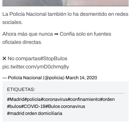
La Policía Nacional también lo ha desmentido en redes
sociales.
Ahora más que nunca ➡ Confía solo en fuentes
oficiales directas.
❌ No compartas
#StopBulos
pic.twitter.com/ymD0chmq8y
— Policía Nacional (@policia)
March 14, 2020
ETIQUETAS:
#Madrid
#policía
#coronavirus
#confinamiento
#orden
#bulos
#COVID-19
#Bulos coronavirus
#madrid orden domiciliaria