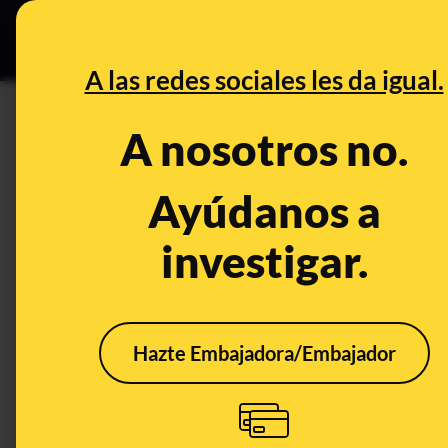
Especial C
DESINFO
PREB
A las redes sociales les da igual.
comprimidos
A nosotros no.
Prebunking
Ayúdanos a
investigar.
Hazte Embajadora/Embajador
Por qué hay
Posp
medicamentos que no
desp