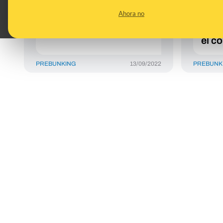
podemos tomar 'con
form
Ahora no
agua y de un trago'
palo
Lleg
el c
PREBUNKING
13/09/2022
PREBUNK