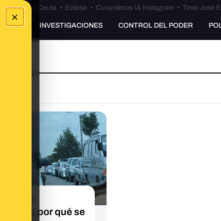
euta
•
Bulos Ceuta
•
Eclipse
•
Curanderos IA Instagram
•
Timo José E
×
UNKING
INVESTIGACIONES
CONTROL DEL PODER
PO
oner el
ertador, por qué se