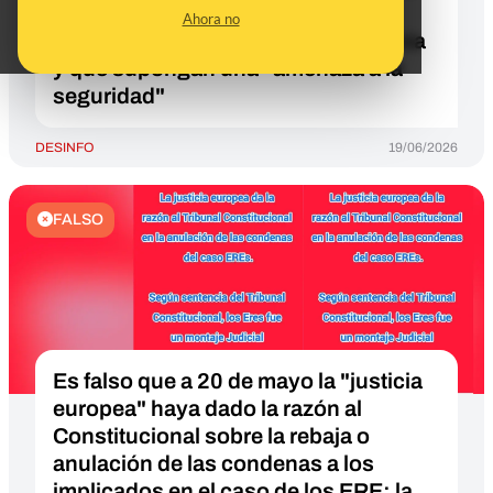
para organizar el retorno de
Ahora no
nacionales sin permiso de residencia
y que supongan una "amenaza a la
seguridad"
DESINFO
19/06/2026
FALSO
Es falso que a 20 de mayo la "justicia
europea" haya dado la razón al
Constitucional sobre la rebaja o
anulación de las condenas a los
implicados en el caso de los ERE: la