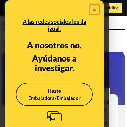
×
Hazte Maldit
o
Abrir menú
A las redes sociales les da
Comisión Europea
igual.
Desinfo
A nosotros no.
Ayúdanos a
VERDADERO
investigar.
Hazte
Embajadora/Embajador
Sí, la Comisión Europea ha invitado a
una "reunión técnica" en Bruselas a
una delegación de talibanes en
representación del Gobierno afgano