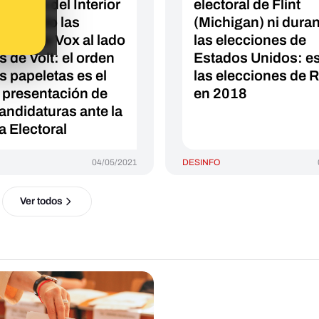
nisterio del Interior
electoral de Flint
colocado las
(Michigan) ni dura
letas de Vox al lado
las elecciones de
s de Volt: el orden
Estados Unidos: e
as papeletas es el
las elecciones de 
a presentación de
en 2018
candidaturas ante la
a Electoral
04/05/2021
DESINFO
Ver todos