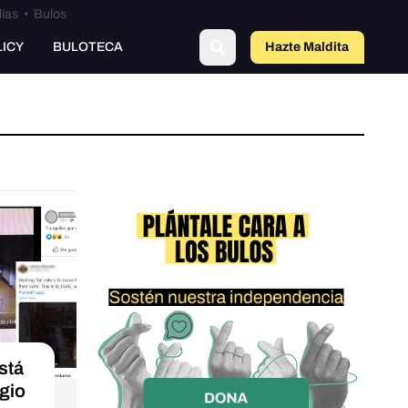
lías
•
Bulos
LICY
BULOTECA
Hazte Maldit
a
stá
gio