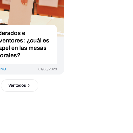
erados e
rventores: ¿cuál es
apel en las mesas
torales?
ING
01/06/2023
Ver todos