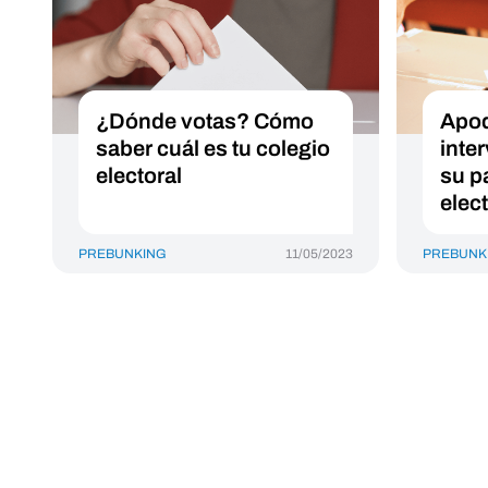
¿Dónde votas? Cómo
Apod
saber cuál es tu colegio
inte
electoral
su p
elec
PREBUNKING
11/05/2023
PREBUNK