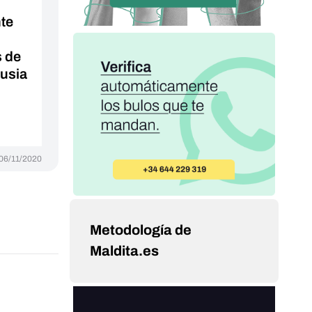
nte
s de
Rusia
06/11/2020
Metodología de
Maldita.es