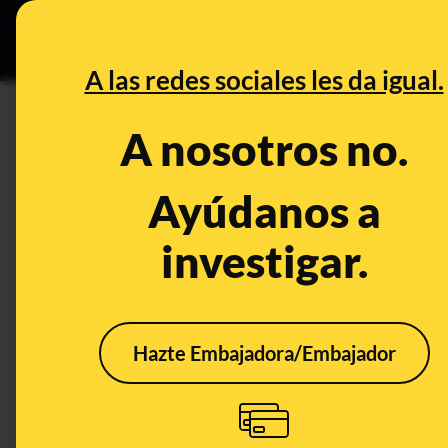
Especial C
DESINFO
PREB
A las redes sociales les da igual.
colegio electoral
A nosotros no.
Desinfo
Ayúdanos a
investigar.
Hazte Embajadora/Embajador
Qué sabemos sobre
El b
una supuesta agresión
apod