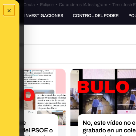
euta
•
Bulos Ceuta
•
Eclipse
•
Curanderos IA Instagram
•
Timo José E
×
UNKING
INVESTIGACIONES
CONTROL DEL PODER
PO
ulo de que
No, este vídeo no e
erados del PSOE o
grabado en un cole