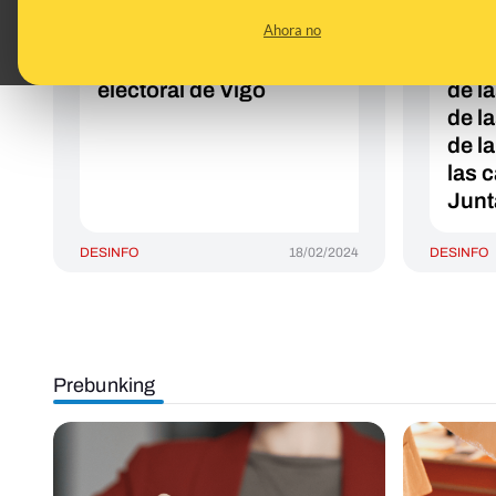
de una apoderada del
el Mi
Ahora no
Partido Popular a uno
han 
de Sumar en un centro
pape
electoral de Vigo
de la
de l
de l
las 
Junt
DESINFO
18/02/2024
DESINFO
Prebunking