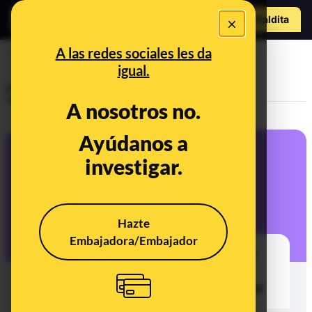
Hazte Maldit
×
o
Abrir menú
A las redes sociales les da
ciudades
igual.
Prebunking
A nosotros no.
Ayúdanos a
investigar.
Hazte
Embajadora/Embajador
Qué son los refugios climáticos y
cómo ayudan a las personas
vulnerables a protegerse del calor