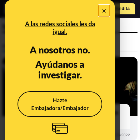
×
Hazte Maldit
a
Abrir menú
A las redes sociales les da
bostezar
igual.
Prebunking
A nosotros no.
Ayúdanos a
investigar.
Hazte
Embajadora/Embajador
¿Cómo evitar o minimizar el dolor de
oído cuando viajamos en avión?
PREBUNKING
15/06/2022