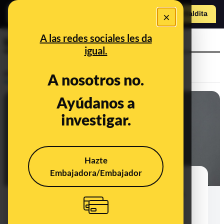
×
Hazte Maldit
a
Abrir menú
A las redes sociales les da
bioluminiscencia
igual.
Prebunking
A nosotros no.
Ayúdanos a
investigar.
Hazte
Embajadora/Embajador
Tabaco para liar, peces con ‘luz’
propia y bostezos por nerviosismo.
Llega el consultorio 202º a Maldita
Ciencia