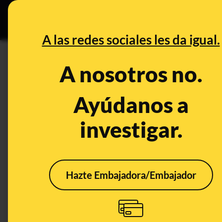
Especial C
DESINFO
PREB
A las redes sociales les da igual.
bicicletas
A nosotros no.
Desinfo
Ayúdanos a
investigar.
Hazte Embajadora/Embajador
No, esta batería de litio
Qué 
no explotó en un
este