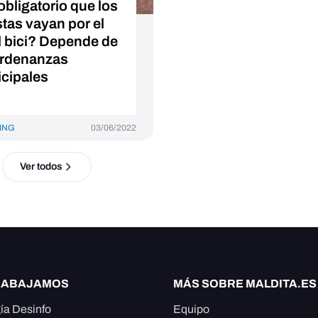
obligatorio que los
stas vayan por el
il bici? Depende de
ordenanzas
cipales
ING
03/06/2022
Ver todos
RABAJAMOS
MÁS SOBRE MALDITA.ES
ía Desinfo
Equipo