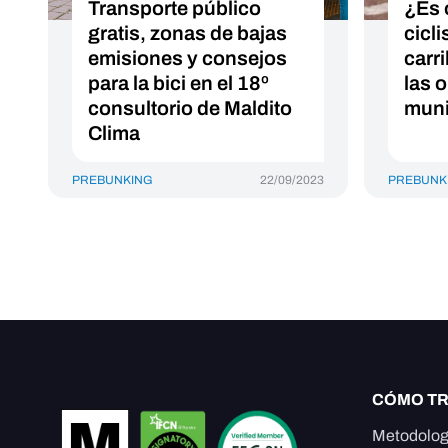
Transporte público
¿Es 
gratis, zonas de bajas
cicli
emisiones y consejos
carr
para la bici en el 18º
las 
consultorio de Maldito
muni
Clima
PREBUNKING
22/09/2023
PREBUNK
CÓMO T
Metodolog