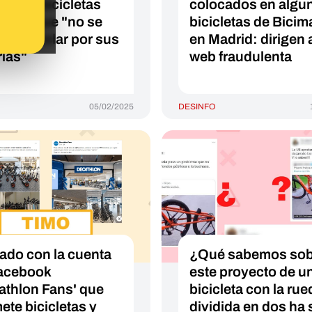
estas bicicletas
colocados en algu
tricas que "no se
bicicletas de Bicim
en reciclar por sus
en Madrid: dirigen 
rías"
web fraudulenta
05/02/2025
DESINFO
ado con la cuenta
¿Qué sabemos sobr
acebook
este proyecto de u
athlon Fans' que
bicicleta con la rue
ete bicicletas y
dividida en dos ha 