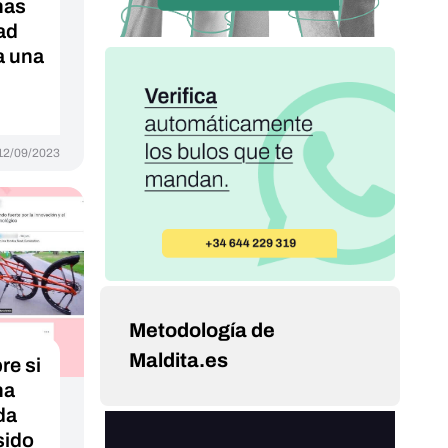
nas
ad
a una
12/09/2023
Metodología de
Maldita.es
e si
na
da
sido