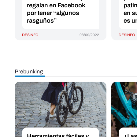
regalan en Facebook
pati
por tener “algunos
en s
rasguños”
es u
DESINFO
08/09/2022
DESINFO
Prebunking
Herramientas fáciles y
¿Las