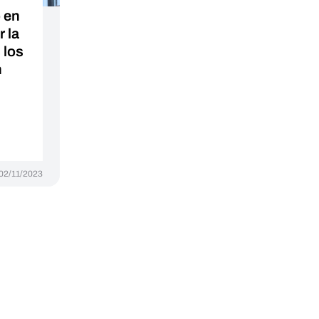
 en
 la
 los
n
02/11/2023