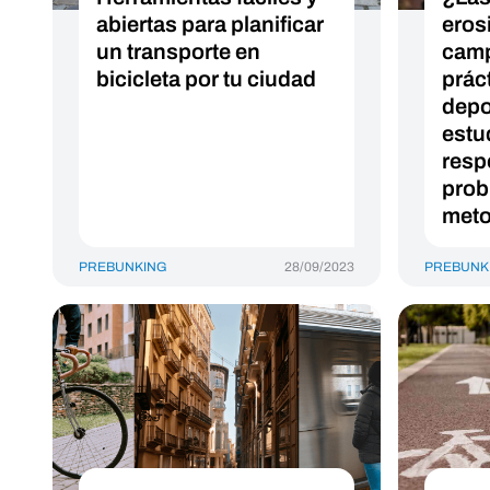
abiertas para planificar
eros
un transporte en
camp
bicicleta por tu ciudad
prác
depo
estud
resp
prob
meto
PREBUNKING
28/09/2023
PREBUNK