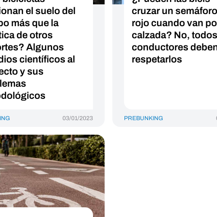
ionan el suelo del
cruzar un semáforo
o más que la
rojo cuando van por
tica de otros
calzada? No, todos
rtes? Algunos
conductores debe
ios científicos al
respetarlos
ecto y sus
lemas
dológicos
ING
03/01/2023
PREBUNKING