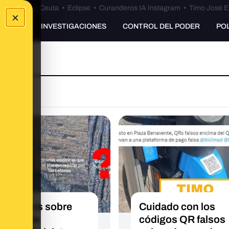
euta
•
Bulos Ceuta
•
Eclipse
•
Curanderos IA Instagram
•
Timo José E
×
UNKING
INVESTIGACIONES
CONTROL DEL PODER
PO
sabemos sobre
Cuidado con los
 vídeo de
códigos QR falsos