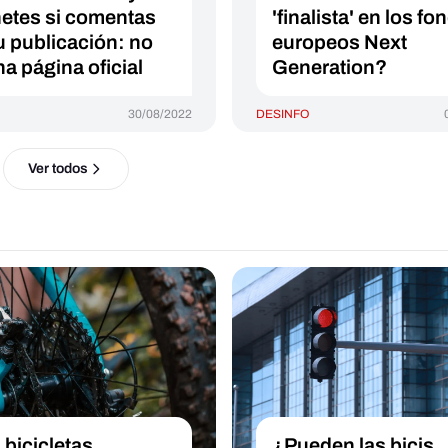
netes si comentas
'finalista' en los f
u publicación: no
europeos Next
na página oficial
Generation?
30/08/2022
DESINFO
Ver todos
 bicicletas
¿Pueden las bicis