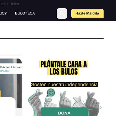
lías
•
Bulos
LICY
BULOTECA
Hazte Maldit
a