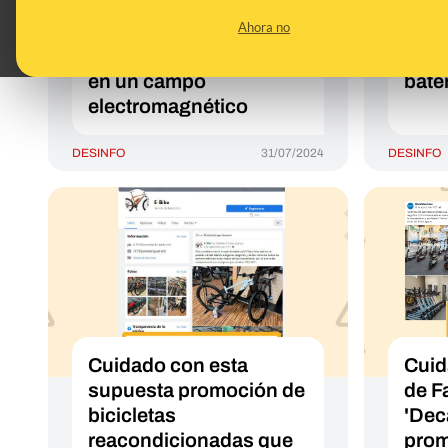
ascensor porque lo
supu
Ahora no
convirtiera en una
eléc
"batería magnética" o
pued
en un campo
bate
electromagnético
DESINFO
31/07/2024
DESINFO
Cuidado con esta
Cuid
supuesta promoción de
de F
bicicletas
'Dec
reacondicionadas que
prom