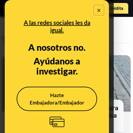
Hazte Maldit
×
o
Abrir menú
A las redes sociales les da
bici
igual.
Prebunking
A nosotros no.
Ayúdanos a
investigar.
Hazte
Embajadora/Embajador
Herramientas fáciles y abiertas para
planificar un transporte en bicicleta
por tu ciudad