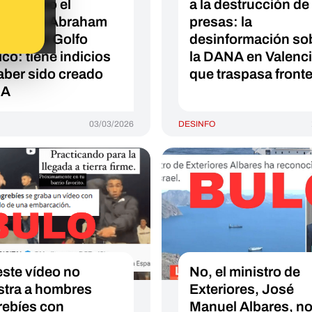
 hundido el
a la destrucción de
aviones Abraham
presas: la
oln en el Golfo
desinformación so
ico: tiene indicios
la DANA en Valenc
aber sido creado
que traspasa front
IA
03/03/2026
DESINFO
este vídeo no
No, el ministro de
tra a hombres
Exteriores, José
ebíes con
Manuel Albares, no