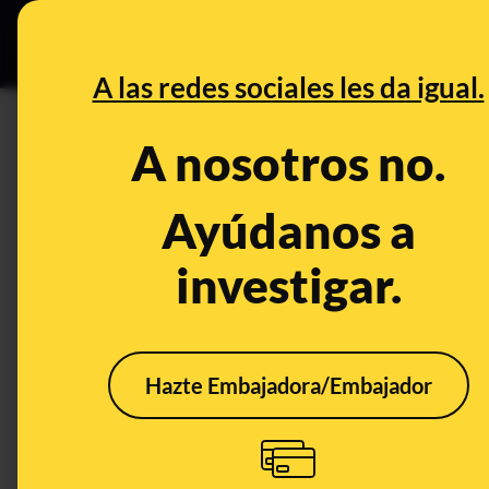
Grupos Ceuta
•
DESINFO
PREB
A las redes sociales les da igual.
barco
A nosotros no.
Desinfo
Ayúdanos a
investigar.
FALSO
FALS
Hazte Embajadora/Embajador
Esta imagen no muestra
No, 
al portaviones Abraham
real