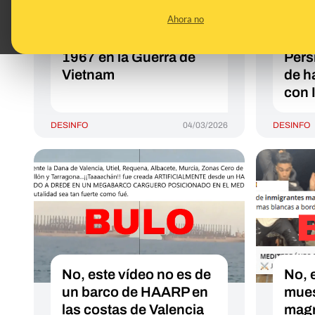
Lincoln dañado: es el
haya
Ahora no
USS Forrestal CVA-59
port
tras un incendio en
Linc
1967 en la Guerra de
Pérs
Vietnam
de h
con 
DESINFO
04/03/2026
DESINFO
No, este vídeo no es de
No, 
un barco de HAARP en
mues
las costas de Valencia
magr