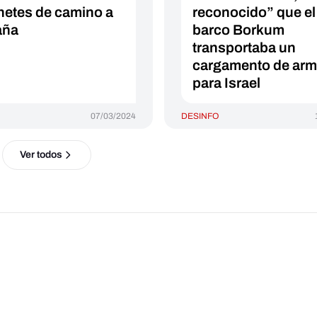
etes de camino a
reconocido” que el
aña
barco Borkum
transportaba un
cargamento de ar
para Israel
07/03/2024
DESINFO
Ver todos