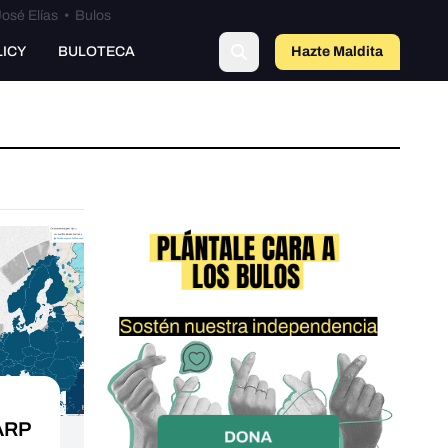
osé Elías
•
Bulos
LICY
BULOTECA
Hazte Maldit
a
ARP