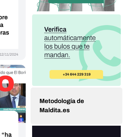
bre
ia
eras
12/11/2024
Metodología de
Maldita.es
 “ha