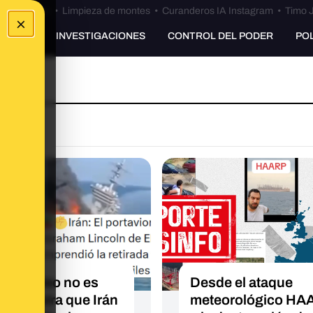
Bulos Ceuta
•
Limpieza de montes
•
Curanderos IA Instagram
•
Timo J
×
UNKING
INVESTIGACIONES
CONTROL DEL PODER
PO
O
este vídeo no es
Desde el ataque
 ni muestra que Irán
meteorológico HA