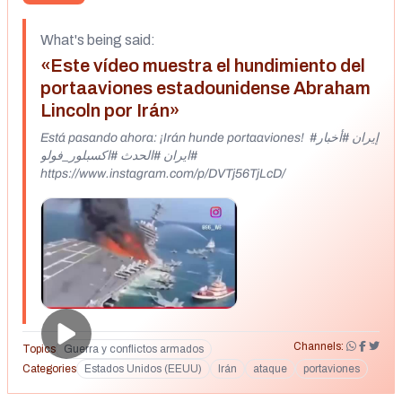
What's being said:
«Este vídeo muestra el hundimiento del
portaaviones estadounidense Abraham
Lincoln por Irán»
Está pasando ahora: ¡Irán hunde portaaviones! ️ #إيران #أخبار
#ايران #الحدث #اكسبلور_فولو
https://www.instagram.com/p/DVTj56TjLcD/
Channels:
Topics
Guerra y conflictos armados
Categories
Estados Unidos (EEUU)
Irán
ataque
portaviones