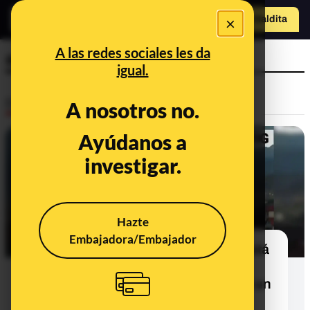
×
Hazte Maldit
o
Abrir menú
A las redes sociales les da
apuñalamiento
igual.
Desinfo
A nosotros no.
Ayúdanos a
FALSO
investigar.
Hazte
Embajadora/Embajador
No, este vídeo de un incendio no está
grabado en Belfast durante los
disturbios por el apuñalamiento de un
hombre: es una explosión en un