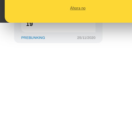
María Oliva sobre el
Ahora no
SARS-CoV-2 y la
pandemia por COVID-
19
PREBUNKING
25/11/2020