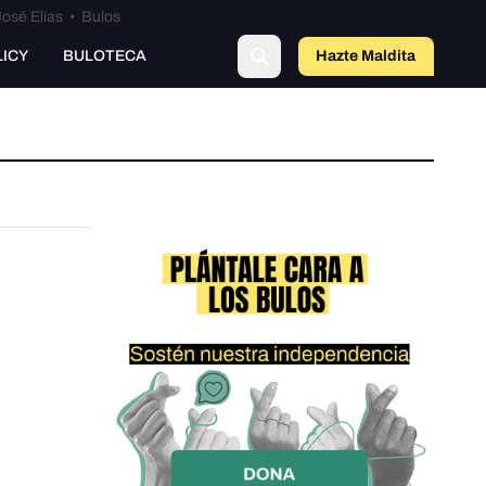
osé Elías
•
Bulos
LICY
BULOTECA
Hazte Maldit
a