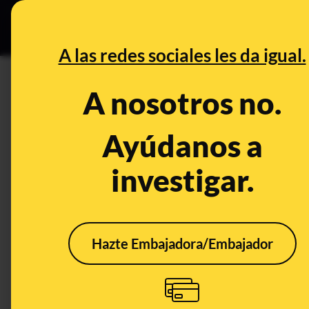
Grupos Ceuta
•
DESINFO
PREB
A las redes sociales les da igual.
Ana María Oliva
A nosotros no.
Prebunking
Ayúdanos a
investigar.
Hazte Embajadora/Embajador
Las afirmaciones falsas
y negacionistas de Ana