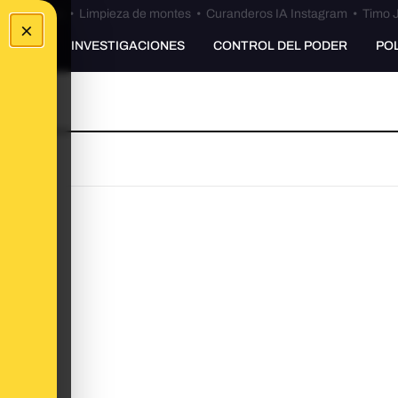
Bulos Ceuta
•
Limpieza de montes
•
Curanderos IA Instagram
•
Timo J
×
UNKING
INVESTIGACIONES
CONTROL DEL PODER
PO