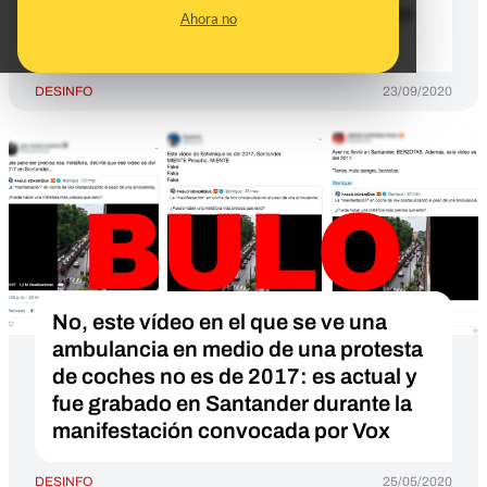
realizada en un tren medicalizado en
Ahora no
Atocha (Madrid)
DESINFO
23/09/2020
No, este vídeo en el que se ve una
ambulancia en medio de una protesta
de coches no es de 2017: es actual y
fue grabado en Santander durante la
manifestación convocada por Vox
DESINFO
25/05/2020