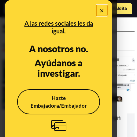
×
Hazte Maldit
a
Abrir menú
A las redes sociales les da
ambulancia
igual.
Desinfo
A nosotros no.
Ayúdanos a
investigar.
Hazte
Embajadora/Embajador
Cuidado con este vídeo difundido
como si estuvieran haciendo pasar un
maniquí por un paciente con
coronavirus: es una simulación