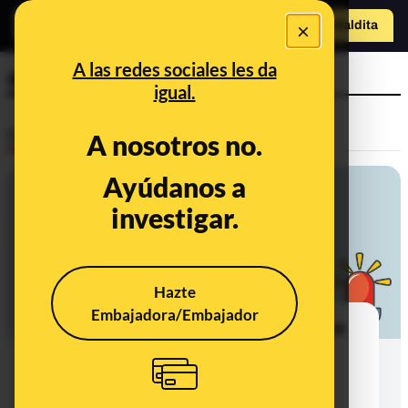
o
×
Hazte Maldit
a
Abrir menú
A las redes sociales les da
alerta terrorista
igual.
Desinfo
A nosotros no.
Ayúdanos a
investigar.
Hazte
Embajadora/Embajador
Cuidado con las alertas falsas sobre
atentados terroristas en distintos
puntos de España que se están
difundiendo en octubre de 2023