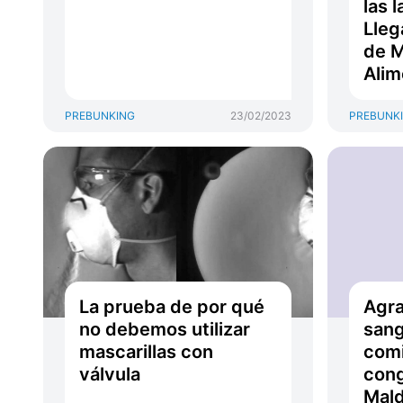
las 
Lleg
de M
Alim
PREBUNKING
23/02/2023
PREBUNK
La prueba de por qué
Agra
no debemos utilizar
sang
mascarillas con
comi
válvula
cong
Mald