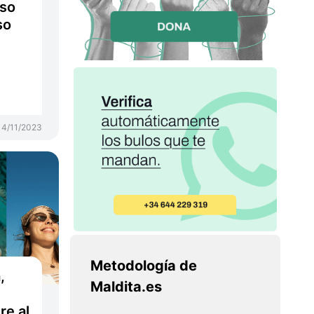
aso
so
14/11/2023
Metodología de
,
Maldita.es
re al