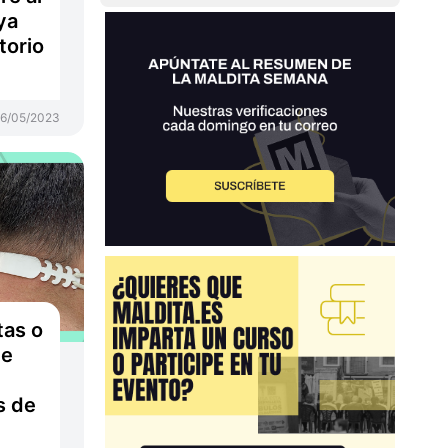
ya
torio
6/05/2023
tas o
de
s de