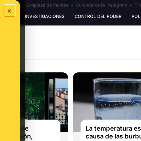
los Ceuta
•
Limpieza de montes
•
Curanderos IA Instagram
•
Tim
×
UNKING
INVESTIGACIONES
CONTROL DEL PODER
POL
ocolos de
La temperatura es
aminación,
causa de las burb