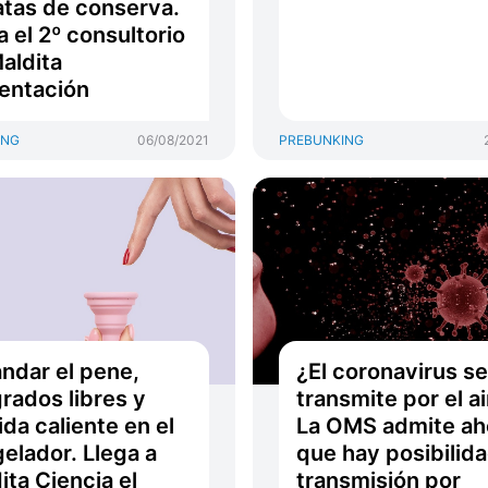
latas de conserva.
a el 2º consultorio
aldita
entación
ING
06/08/2021
PREBUNKING
ndar el pene,
¿El coronavirus se
rados libres y
transmite por el a
da caliente en el
La OMS admite ah
elador. Llega a
que hay posibilid
ita Ciencia el
transmisión por