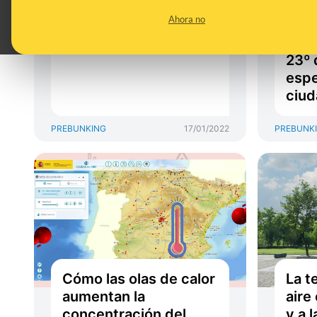
tienen una duración
muer
Ahora no
diferente en un
y ‘li
sentido que en otro?
plan
23º 
espe
ciud
PREBUNKING
17/01/2022
PREBUNK
Cómo las olas de calor
La t
aumentan la
aire
concentración del
y a 