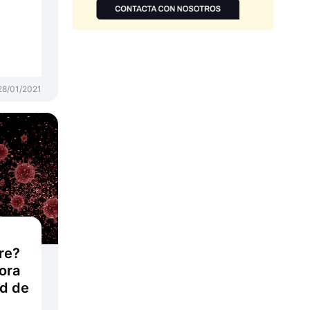
28/01/2021
ire?
ora
ad de