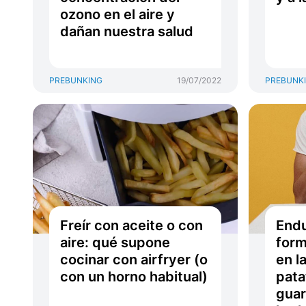
ozono en el aire y
dañan nuestra salud
PREBUNKING
19/07/2022
PREBUNK
Freír con aceite o con
Endu
aire: qué supone
form
cocinar con airfryer (o
en l
con un horno habitual)
pata
guar