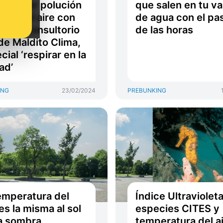
tes por polución
que salen en tu v
mpiar’ el aire con
de agua con el pa
tas… Consultorio
de las horas
de Maldito Clima,
cial ‘respirar en la
ad’
ING
23/02/2024
PREBUNKING
emperatura del
Índice Ultravioleta
 es la misma al sol
especies CITES y
la sombra
temperatura del ai