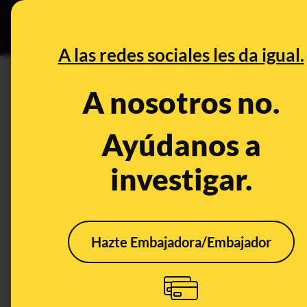
Especial Ceuta
•
Bu
DESINFO
PREB
A las redes sociales les da igual.
aire
A nosotros no.
Prebunking
Ayúdanos a
investigar.
Hazte Embajadora/Embajador
¿Por qué algunos
Prot
trayectos en avión
cont