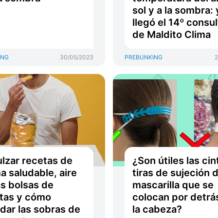
sol y a la sombra: 
llegó el 14º consul
de Maldito Clima
ING
30/05/2023
PREBUNKING
2
lzar recetas de
¿Son útiles las cin
a saludable, aire
tiras de sujeción 
as bolsas de
mascarilla que se
tas y cómo
colocan por detrá
dar las sobras de
la cabeza?