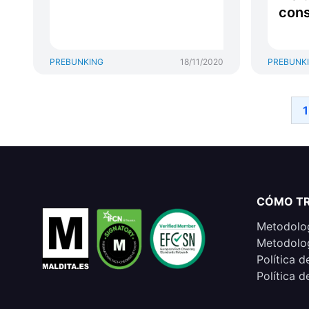
cons
PREBUNKING
18/11/2020
PREBUNK
1
CÓMO T
Metodolog
Metodolog
Política d
Política d