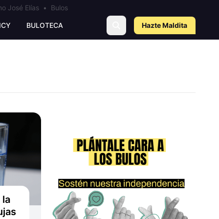
o José Elías
•
Bulos
ICY
BULOTECA
Hazte Maldit
a
 la
ujas