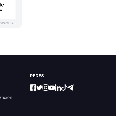
de
*
0/07/2020
REDES
zación