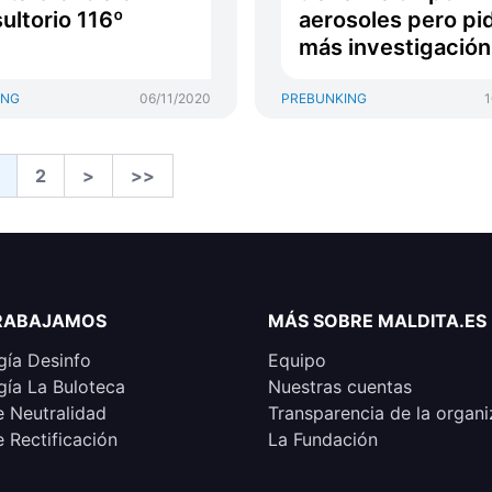
ultorio 116º
aerosoles pero pi
más investigación
ING
06/11/2020
PREBUNKING
1
2
>
>>
RABAJAMOS
MÁS SOBRE MALDITA.ES
ía Desinfo
Equipo
ía La Buloteca
Nuestras cuentas
e Neutralidad
Transparencia de la organi
e Rectificación
La Fundación