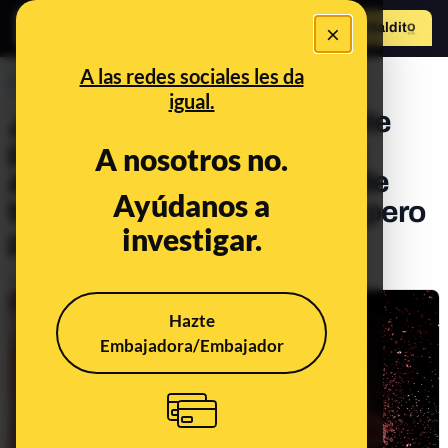
×
Hazte Maldit
o
Abrir menú
A las redes sociales les da
PREBUNKING
igual.
¿El coronavirus se transmite
por el aire? La OMS admite
A nosotros no.
ahora que hay posibilidad de
Ayúdanos a
transmisión por aerosoles pero
investigar.
pide más investigación*
Publicado el
Jul 10, 2020, 7:25:00 AM
Hazte
Embajadora/Embajador