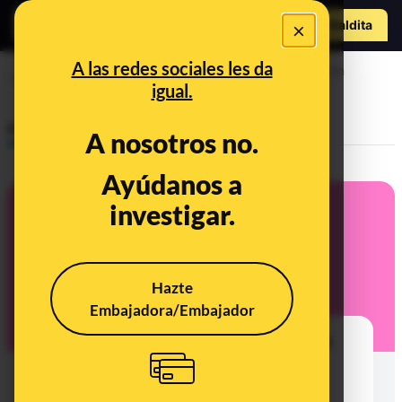
Hazte Maldit
×
a
Abrir menú
A las redes sociales les da
Agencia Española de Seguridad Alimentaria y Nutrición
igual.
(AESAN)
Prebunking
A nosotros no.
Ayúdanos a
investigar.
Hazte
Embajadora/Embajador
Vender leche cruda en España es
legal y está regulado, pero es
peligroso: muuuucho cuidado