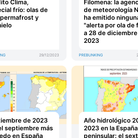
ito Clima,
Filomena: la agenc
cial frío: olas de
de meteorología 
, permafrost y
ha emitido ningun
ielo
"alerta por ola de f
a 28 de diciembre
2023
ING
29/12/2023
PREBUNKING
tiembre de 2023
Año hidrológico 2
el septiembre más
2023 en la España
edo en España
peninsular: el sex