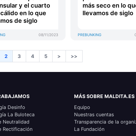
nsular y el cuarto
más seco en lo qu
cálido en lo que
llevamos de siglo
amos de siglo
ING
08/11/2023
PREBUNKING
2
3
4
5
>
>>
RABAJAMOS
MÁS SOBRE MALDITA.ES
ía Desinfo
Equipo
ía La Buloteca
Nuestras cuentas
e Neutralidad
Transparencia de la organi
e Rectificación
La Fundación