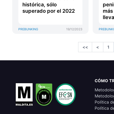
histórica, sólo
peni
superado por el 2022
más 
llev
PREBUNKING
19/12/2023
PREBUNK
<<
<
1
CÓMO T
Metodolog
Metodolog
Política d
Política d