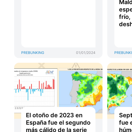
Mald
espe
frío
desh
PREBUNKING
01/01/2024
PREBUNK
El otoño de 2023 en
Sep
España fue el segundo
fue 
más cálido de la serie
húm