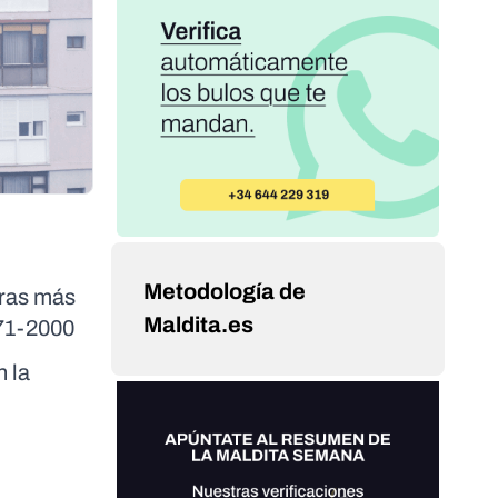
Metodología de
uras más
Maldita.es
971-2000
n la