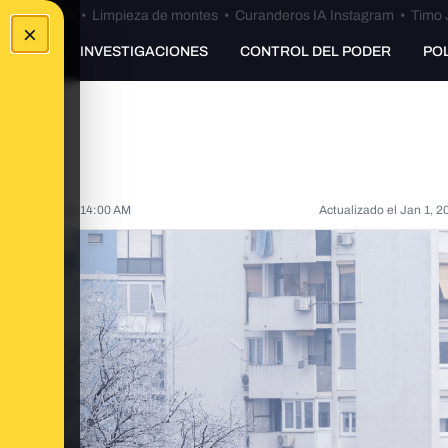
Bulos Ceuta
•
Limpieza de montes
•
Curanderos IA Instagram
•
Timo 
×
UNKING
INVESTIGACIONES
CONTROL DEL PODER
PO
Jan 1, 2024, 8:14:00 AM
Actualizado el
Jan 1, 2