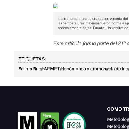
Las temperaturas registradas en Almería del 
las temperaturas máximas fueron normales p
anómalamente bajas. Fuente:
Universitat de 
Este artículo forma parte del
21º 
ETIQUETAS:
#clima
#frío
#AEMET
#fenómenos extremos
#ola de frío
CÓMO T
Metodolog
Metodolog