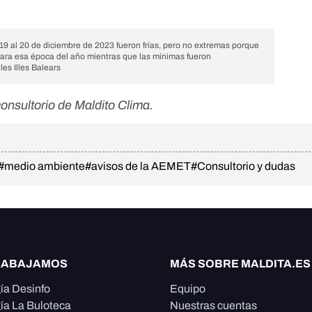
19 al 20 de diciembre de 2023 fueron frías, pero no extremas porque
ara esa época del año mientras que las mínimas fueron
les Illes Balears
consultorio de Maldito
Clima
.
#medio ambiente
#avisos de la AEMET
#Consultorio y dudas
RABAJAMOS
MÁS SOBRE MALDITA.ES
ía Desinfo
Equipo
ía La Buloteca
Nuestras cuentas