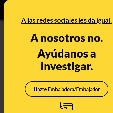
Especial Ceuta
•
DESINFO
PREB
A las redes sociales les da igual.
PREBUNKING
A nosotros no.
Qué es una ola de frío
Ayúdanos a
Medio ambiente
Clima
Publicado el
investigar.
Hazte Embajadora/Embajador