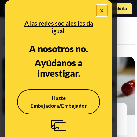
Hazte Maldit
×
a
Abrir menú
A las redes sociales les da
ácido clavulánico
igual.
Prebunking
A nosotros no.
Ayúdanos a
investigar.
Hazte
Embajadora/Embajador
Amoxicilina sola o con ácido
clavulánico: cuándo tiene sentido
administrar este antibiótico