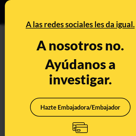
Especial C
DESINFO
PREB
A las redes sociales les da igual.
Prebunking
A nosotros no.
Ayúdanos a
investigar.
Hazte Embajadora/Embajador
¿Un Jesucristo hecho
Ante
de gambas, abejas o
navi
tortilla francesa? Por
cons