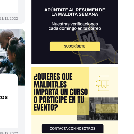
21/12/2022
s
cos
29/12/2022