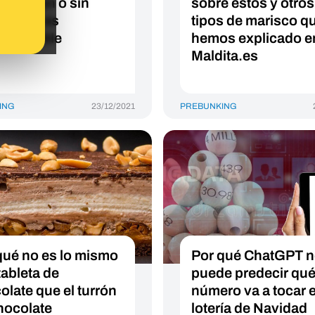
eles, con o sin
sobre estos y otros
hol, no es
tipos de marisco q
mendable
hemos explicado e
Maldita.es
ING
23/12/2021
PREBUNKING
qué no es lo mismo
Por qué ChatGPT 
tableta de
puede predecir qu
olate que el turrón
número va a tocar e
hocolate
lotería de Navidad