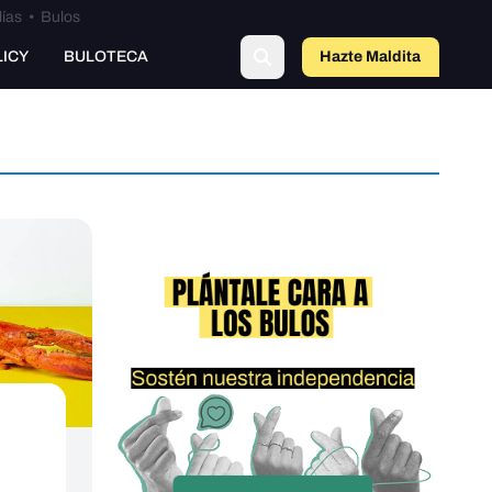
lías
•
Bulos
o
LICY
BULOTECA
Hazte Maldit
a
: