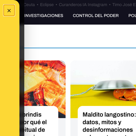
euta
•
Bulos Ceuta
•
Eclipse
•
Curanderos IA Instagram
•
Timo José E
×
UNKING
INVESTIGACIONES
CONTROL DEL PODER
PO
s de los brindis
Maldito langostino
deños: por qué el
datos, mitos y
umo habitual de
desinformaciones