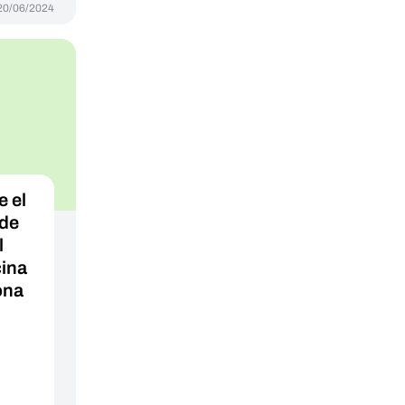
20/06/2024
 el
 de
l
cina
ona