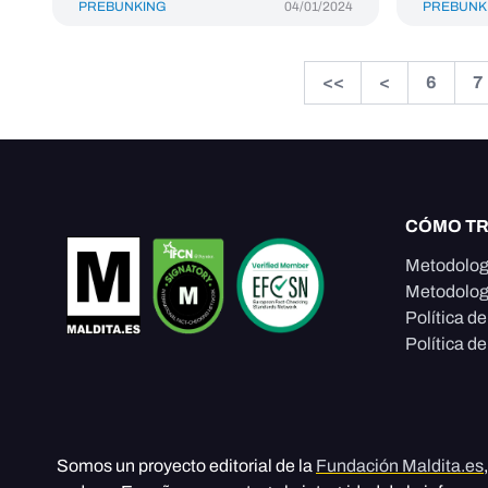
PREBUNKING
04/01/2024
PREBUNK
<<
<
6
7
CÓMO T
Metodolog
Metodolog
Política d
Política de
Somos un proyecto editorial de la
Fundación Maldita.es