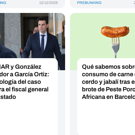
ING
12/12/2025
PREBUNKING
AR y González
Qué sabemos sobre
or a García Ortiz:
consumo de carne
ología del caso
cerdo y jabalí tras e
a el fiscal general
brote de Peste Por
Estado
Africana en Barcel