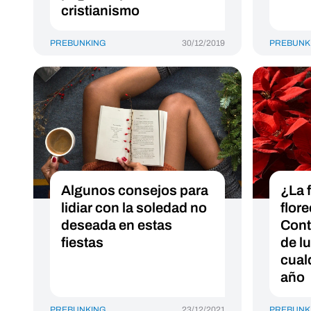
cristianismo
PREBUNKING
30/12/2019
PREBUNK
Algunos consejos para
¿La 
lidiar con la soledad no
flor
deseada en estas
Cont
fiestas
de l
cual
año
PREBUNKING
23/12/2021
PREBUNK