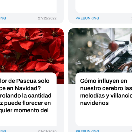
ING
27/12/2022
PREBUNKING
flor de Pascua solo
Cómo influyen en
ece en Navidad?
nuestro cerebro la
rolando la cantidad
melodías y villanci
uz puede florecer en
navideños
quier momento del
ING
01/01/2020
PREBUNKING