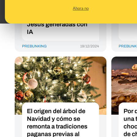
qué circulan en
cóct
Facebook estas
alco
Ahora no
extrañas imágenes de
reco
Jesús generadas con
IA
PREBUNKING
19/12/2024
PREBUNK
El origen del árbol de
Por 
Navidad y cómo se
una 
remonta a tradiciones
choc
paganas previas al
de c