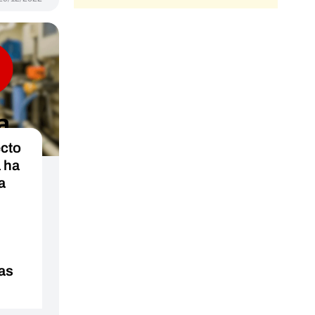
ecto
 ha
a
las