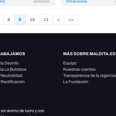
ING
18/05/2023
PREBUNKING
8
9
10
11
>
>>
RABAJAMOS
MÁS SOBRE MALDITA.ES
ía Desinfo
Equipo
ía La Buloteca
Nuestras cuentas
e Neutralidad
Transparencia de la organiz
 Rectificación
La Fundación
, sin ánimo de lucro y con