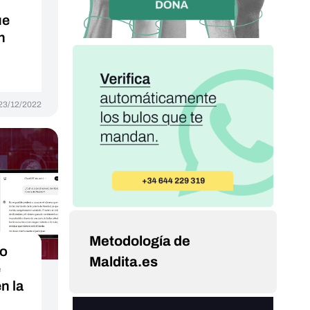
ue
n
23/12/2022
Metodología de
no
Maldita.es
é
n la