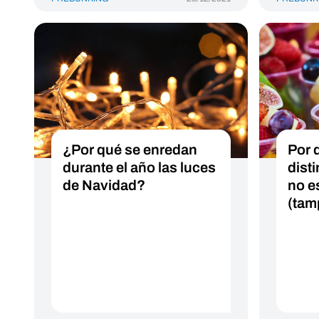
¿Por qué se enredan
Por 
durante el año las luces
disti
de Navidad?
no e
(tam