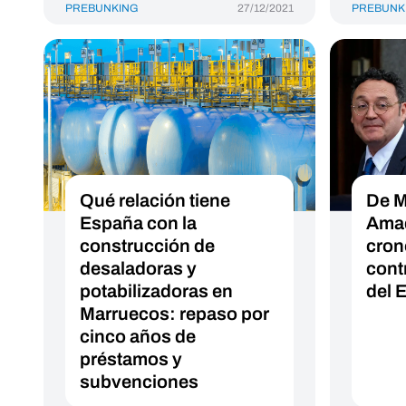
PREBUNKING
27/12/2021
PREBUNK
Qué relación tiene
De M
España con la
Amad
construcción de
cron
desaladoras y
contr
potabilizadoras en
del 
Marruecos: repaso por
cinco años de
préstamos y
subvenciones